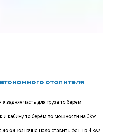
автономного отопителя
 а задняя часть для груза то берём
ек и кабину то берём по мощности на 3kw
с до однозначно надо ставить фен на 4 kw/