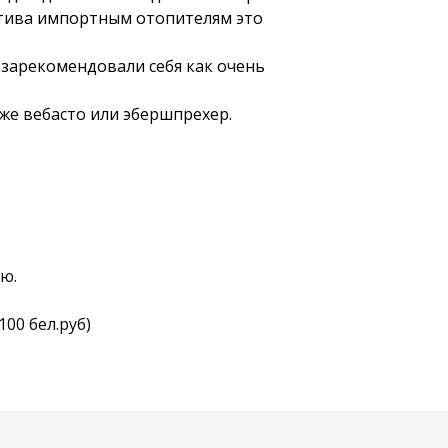
тива импортным отопителям это
зарекомендовали себя как очень
 же вебасто или эбершпрехер.
ю.
00 бел.руб)