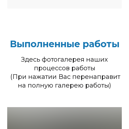
радиатора печки;
Включаем циркуляцию;
Заполняем отопитель салона
жидкостью для промывки
радиаторов.
Выполненные работы
Низкая температура в салоне;
Здесь фотогалерея наших
Перегрев двигателя;
Увеличение давления в системе
процессов работы
охлаждения;
(При нажатии Вас перенаправит
Кипение системы охлаждения
на полную галерею работы)
автомобиля;
Течь в местах соединения
патрубков системы охлаждения.