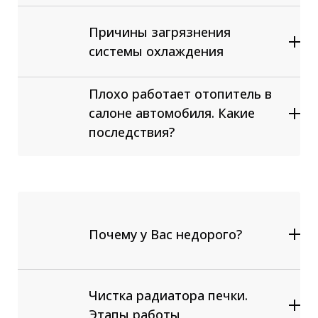
отопления и охлаждения
Причины загрязнения
автомобилей любых марок
Аппаратная промывка радиатора
системы охлаждения
печки, системы охлаждения ДВС
Аппаратная замена антифриза
Плохо работает отопитель в
Ремонт / Замена радиатора печки
салоне автомобиля. Какие
Замена любых компонентов
последствия?
системы охлаждения и отопления:
термостат, помпа, заслонки
переключения холодного и
горячего воздуха
Почему у Вас недорого?
Чистка радиатора печки.
Этапы работы