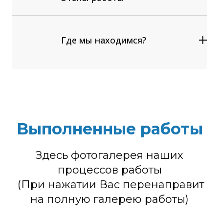
Отсоединяем штатные шланги
выводов отопителя;
Подсоединяем специальное
Где мы находимся?
оборудование для промывки
радиатора печки;
Включаем циркуляцию;
Заполняем отопитель салона
жидкостью для промывки
радиаторов.
Выполненные работы
Низкая температура в салоне;
Здесь фотогалерея наших
Перегрев двигателя;
Увеличение давления в системе
процессов работы
охлаждения;
(При нажатии Вас перенаправит
Кипение системы охлаждения
на полную галерею работы)
автомобиля;
Течь в местах соединения