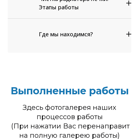
Этапы работы
Отсоединяем штатные шланги
выводов отопителя;
Подсоединяем специальное
Где мы находимся?
оборудование для промывки
радиатора печки;
Включаем циркуляцию;
Заполняем отопитель салона
жидкостью для промывки
радиаторов.
Выполненные работы
Низкая температура в салоне;
Здесь фотогалерея наших
Перегрев двигателя;
Увеличение давления в системе
процессов работы
охлаждения;
(При нажатии Вас перенаправит
Кипение системы охлаждения
на полную галерею работы)
автомобиля;