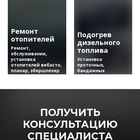
красителем, поиск
сервоприводов,
микротрещин,
вентиляторов.
ремонт трубок,
компрессоров,
радиаторов,
электрики.
Ремонт
Подогрев
отопителей
дизельного
Ремонт,
топлива
обслуживание,
установка
Установка
отопителей вебасто,
проточных,
планар, эбершпехер
бандажных
ПОЛУЧИТЬ
КОНСУЛЬТАЦИЮ
СПЕЦИАЛИСТА