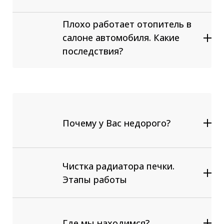
печки, системы охлаждения ДВС
Аппаратная замена антифриза
Плохо работает отопитель в
Ремонт / Замена радиатора печки
салоне автомобиля. Какие
Замена любых компонентов
последствия?
системы охлаждения и отопления:
термостат, помпа, заслонки
переключения холодного и
горячего воздуха
Почему у Вас недорого?
Чистка радиатора печки.
Этапы работы
Отсоединяем штатные шланги
выводов отопителя;
Подсоединяем специальное
Где мы находимся?