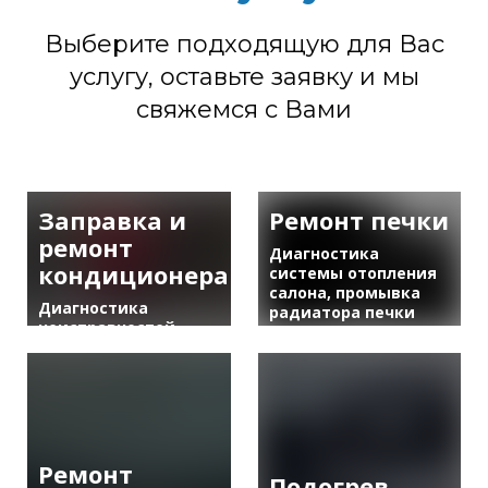
Выберите подходящую для Вас
услугу, оставьте заявку и мы
свяжемся с Вами
Заправка и
Ремонт печки
ремонт
Диагностика
кондиционера
системы отопления
салона, промывка
Диагностика
радиатора печки
неисправностей,
или замена, ремонт
заправка с
и замена заслонок,
красителем, поиск
сервоприводов,
микротрещин,
вентиляторов.
ремонт трубок,
компрессоров,
радиаторов,
электрики.
Ремонт
Подогрев